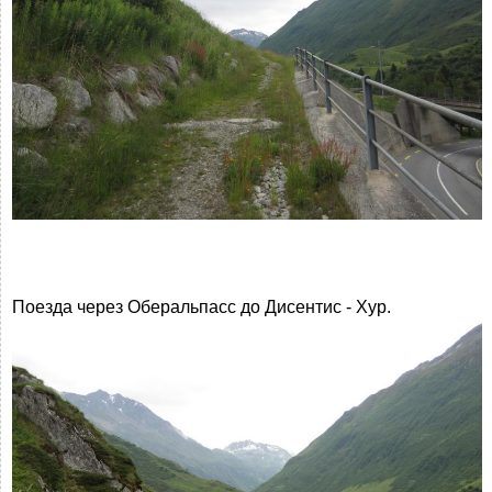
Поезда через Оберальпасс до Дисентис - Хур.