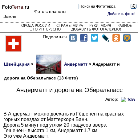
Фото с планеты
Добавить фото!
Земля
ГОРОДА РОССИИ
СТРАНЫ МИРА
РЕКИ, МОРЯ
РАЗНОЕ
ЭТО ИНТЕРЕСНО
ДОБАВИТЬ ФОТОГАЛЕРЕЮ!
Поделиться:
Швейцария
>
Андерматт
> Андерматт и
дорога на Оберальпасс (13 Фото)
Андерматт и дорога на Оберальпасс
Автор:
fdw
В Андерматт можно доехать из Гёшенен на красных
горных поездах от Маттерхорн Банн.
Дорога 5 минут под углом 20 градусов вверз.
Гешенен - высота 1 км, Андерматт 1.7 км.
Это уже Андерматт.