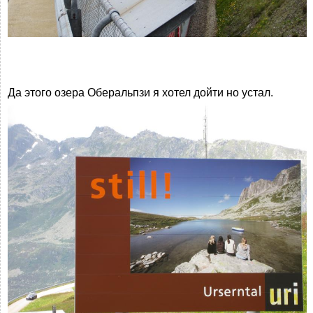
Да этого озера Оберальпзи я хотел дойти но устал.