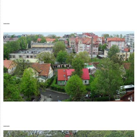
----
----