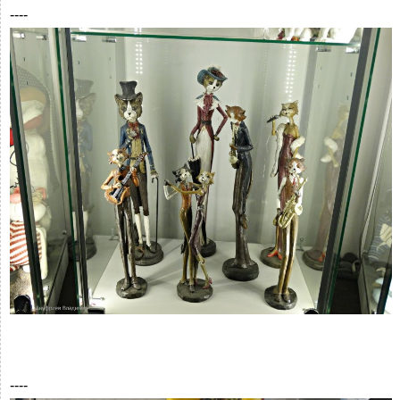
----
----