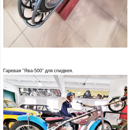
Гаревая "Ява-500" для спидвея.