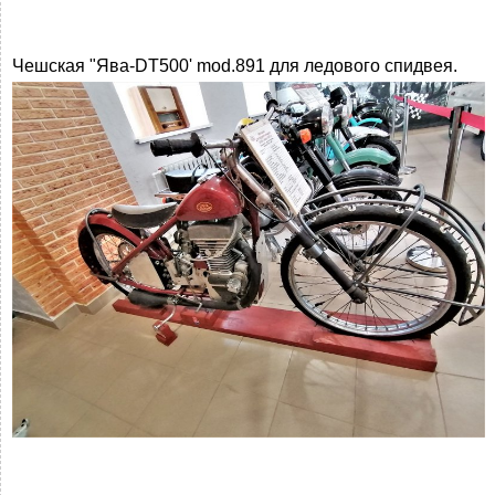
Чешская "Ява-DT500' mod.891 для ледового спидвея.