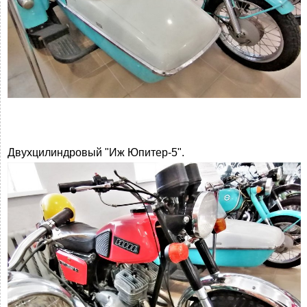
Двухцилиндровый "Иж Юпитер-5".