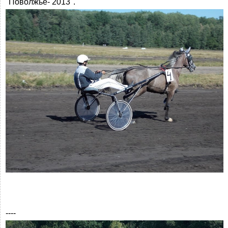
"Поволжье- 2013".
----