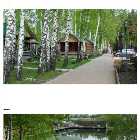
----
----