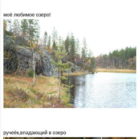
моё любимое озеро!
ручеёк,впадающий в озеро