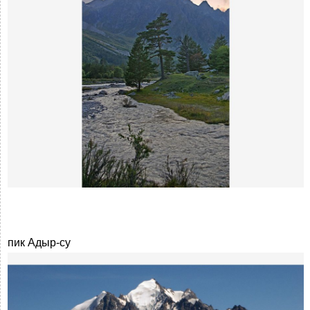
пик Адыр-су