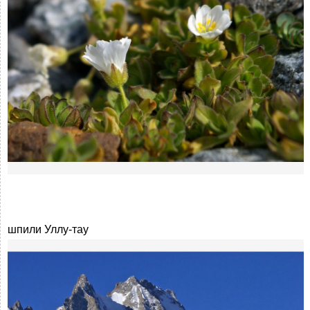
шпили Уллу-тау