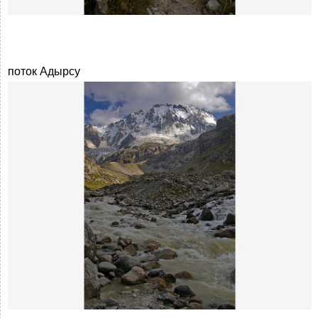
поток Адырсу