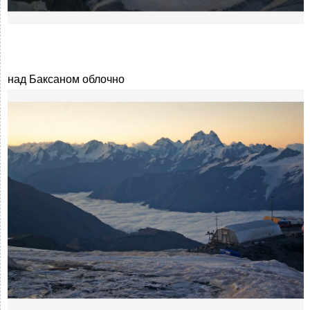
над Баксаном облочно