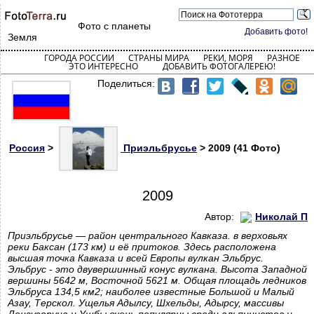
Фото с планеты
Добавить фото!
Земля
ГОРОДА РОССИИ
СТРАНЫ МИРА
РЕКИ, МОРЯ
РАЗНОЕ
ЭТО ИНТЕРЕСНО
ДОБАВИТЬ ФОТОГАЛЕРЕЮ!
Поделиться:
Россия
>
Приэльбрусье
> 2009 (41 Фото)
2009
Автор:
Николай П
Приэльбрусье — район центрального Кавказа. в верховьях
реки Баксан (173 км) и её притоков. Здесь расположена
высшая точка Кавказа и всей Европы вулкан Эльбрус.
Эльбрус - это двувершинный конус вулкана. Высота Западной
вершины 5642 м, Восточной 5621 м. Общая площадь ледников
Эльбруса 134,5 км2; наиболее известные Большой и Малый
Азау, Терскол. Ущелья Адылсу, Шхельды, Адырсу, массивы