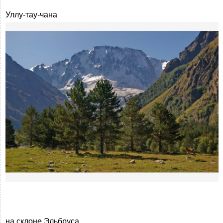
Уллу-тау-чана
на склоне Эльбруса