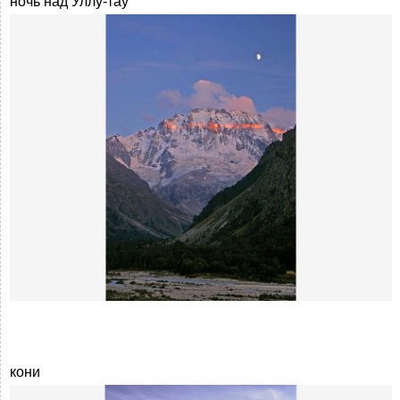
ночь над Уллу-тау
кони