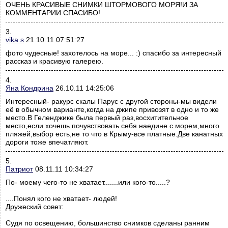
ОЧЕНЬ КРАСИВЫЕ СНИМКИ ШТОРМОВОГО МОРЯ!И ЗА
КОММЕНТАРИИ СПАСИБО!
3.
vika.s
21.10.11 07:51:27
фото чудесные! захотелось на море... :) спасибо за интересный
рассказ и красивую галерею.
4.
Яна Кондрина
26.10.11 14:25:06
Интересный- ракурс скалы Парус с другой стороны-мы видели
её в обычном варианте,когда на джипе привозят в одно и то же
место.В Геленджике была первый раз,восхитительное
место,если хочешь почувствовать себя наедине с морем,много
пляжей,выбор есть,не то что в Крыму-все платные.Две канатных
дороги тоже впечатляют.
5.
Патриот
08.11.11 10:34:27
По- моему чего-то не хватает.......или кого-то.....?
....Понял кого не хватает- людей!
Дружеский совет:
Судя по освещению, большинство снимков сделаны ранним