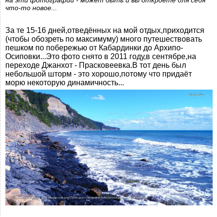
на эти фотографии - может быть и вы откроете для себя
что-то новое...
За те 15-16 дней,отведённых на мой отдых,приходится
(чтобы обозреть по максимуму) много путешествовать
пешком по побережью от Кабардинки до Архипо-
Осиповки...Это фото снято в 2011 году,в сентябре,на
переходе Джанхот - Прасковеевка.В тот день был
небольшой шторм - это хорошо,потому что придаёт
морю некоторую динамичность...