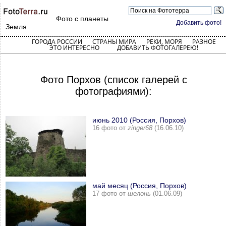
Фото с планеты
Добавить фото!
Земля
ГОРОДА РОССИИ
СТРАНЫ МИРА
РЕКИ, МОРЯ
РАЗНОЕ
ЭТО ИНТЕРЕСНО
ДОБАВИТЬ ФОТОГАЛЕРЕЮ!
Фото Порхов (список галерей с
фотографиями):
июнь 2010 (Россия, Порхов)
16 фото от
zinger68
(16.06.10)
май месяц (Россия, Порхов)
17 фото от
шелонь
(01.06.09)