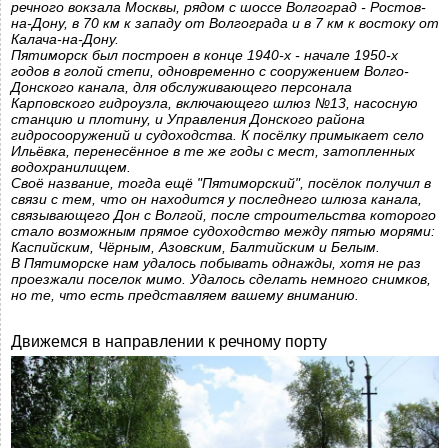
речного вокзала Москвы, рядом с шоссе Волгоград - Ростов-
на-Дону, в 70 км к западу от Волгограда и в 7 км к востоку от
Калача-на-Дону.
Пятиморск был построен в конце 1940-х - начале 1950-х
годов в голой степи, одновременно с сооружением Волго-
Донского канала, для обслуживающего персонала
Карповского гидроузла, включающего шлюз №13, насосную
станцию и плотину, и Управления Донского района
гидросооружений и судоходства. К посёлку примыкает село
Ильёвка, перенесённое в те же годы с мест, затопленных
водохранилищем.
Своё название, тогда ещё "Пятиморский", посёлок получил в
связи с тем, что он находится у последнего шлюза канала,
связывающего Дон с Волгой, после строительства которого
стало возможным прямое судоходство между пятью морями:
Каспийским, Чёрным, Азовским, Балтийским и Белым.
В Пятиморске нам удалось побывать однажды, хотя не раз
проезжали поселок мимо. Удалось сделать немного снимков,
но те, что есть представляем вашему вниманию.
Движемся в направлении к речному порту