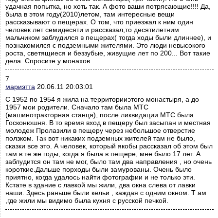
удачная попытка, но хоть так. А фото ваши потрясающие!!!! Да,
была в этом году(2010)летом, там интересные вещи
рассказывают о пещерах. О том, что приезжал к ним один
человек лет семидесяти и рассказал,то десятилетним
мальчиком заблудился в пещерах( тогда ходы были длиннее), и
познакомился с подземными жителями. Это люди невысокого
роста, светящиеся и беззубые, живущие лет по 200... Вот такие
дела. Спросите у монахов.
7.
мариэтта
20.06.11 20:03:01
С 1952 по 1954 я жила на территорииэтого монастыря, а до
1957 мои родители. Сначало там была МТС
(машинотракторная станця), после ликвидации МТС была
Госконюшня. В то время вход в пещеру был засыпан и местная
молодеж Пролазили в пещеру через небольшое отверстие
ползком. Так вот никаких подземных жителей там не было,
сказки все это. А человек, который якобы рассказал об этом был
там в те же годы, когда я была в пещере, мне было 17 лет. А
заблудится он там не мог, было там два направления , но очень
короткие.Дальше порходы были замурованы. Очень было
приятно, когда удалось найти фотографии и не только эти.
Кстате в здание с лавкой мы жили, два окна слева от лавки
наши. Здесь раньше были кельи , каждая с одним окном. Т ам
,где жили мы видимо была кухня с русской печкой.