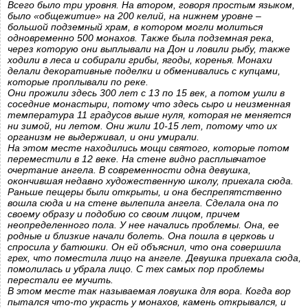
Всего было три уровня. На втором, говоря простым языком,
было «общежитие» на 200 келий, на нижнем уровне –
большой подземный храм, в котором могли молиться
одновременно 500 монахов. Также была подземная река,
через которую они выплывали на Дон и ловили рыбу, также
ходили в леса и собирали грибы, ягоды, коренья. Монахи
делали декоративные поделки и обменивались с купцами,
которые проплывали по реке.
Они прожили здесь 300 лет с 13 по 15 век, а потом ушли в
соседние монастыри, потому что здесь сыро и неизменная
температура 11 градусов выше нуля, которая не меняется
ни зимой, ни летом. Они жили 10-15 лет, потому что их
организм не выдерживал, и они умирали.
На этом месте находились мощи святого, которые потом
переместили в 12 веке. На стене видно расплывчатое
очертание ангела. В современности одна девушка,
окончившая недавно художественную школу, приехала сюда.
Раньше пещеры были открыты, и она беспрепятственно
вошла сюда и на стене вылепила ангела. Сделала она по
своему образу и подобию со своим лицом, причем
неопределенного пола. У нее начались проблемы. Она, ее
родные и близкие начали болеть. Она пошла в церковь и
спросила у батюшки. Он ей объяснил, что она совершила
грех, что поместила лицо на ангеле. Девушка приехала сюда,
помолилась и убрала лицо. С тех самых пор проблемы
перестали ее мучить.
В этом месте так называемая ловушка для вора. Когда вор
пытался что-то украсть у монахов, камень открывался, и