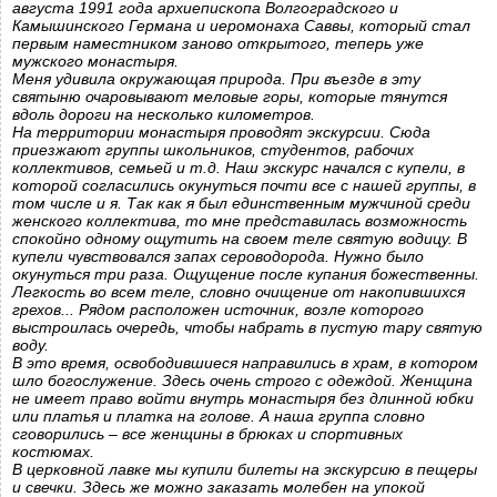
августа 1991 года архиепископа Волгоградского и
Камышинского Германа и иеромонаха Саввы, который стал
первым наместником заново открытого, теперь уже
мужского монастыря.
Меня удивила окружающая природа. При въезде в эту
святыню очаровывают меловые горы, которые тянутся
вдоль дороги на несколько километров.
На территории монастыря проводят экскурсии. Сюда
приезжают группы школьников, студентов, рабочих
коллективов, семьей и т.д. Наш экскурс начался с купели, в
которой согласились окунуться почти все с нашей группы, в
том числе и я. Так как я был единственным мужчиной среди
женского коллектива, то мне представилась возможность
спокойно одному ощутить на своем теле святую водицу. В
купели чувствовался запах сероводорода. Нужно было
окунуться три раза. Ощущение после купания божественны.
Легкость во всем теле, словно очищение от накопившихся
грехов... Рядом расположен источник, возле которого
выстроилась очередь, чтобы набрать в пустую тару святую
воду.
В это время, освободившиеся направились в храм, в котором
шло богослужение. Здесь очень строго с одеждой. Женщина
не имеет право войти внутрь монастыря без длинной юбки
или платья и платка на голове. А наша группа словно
сговорились – все женщины в брюках и спортивных
костюмах.
В церковной лавке мы купили билеты на экскурсию в пещеры
и свечки. Здесь же можно заказать молебен на упокой