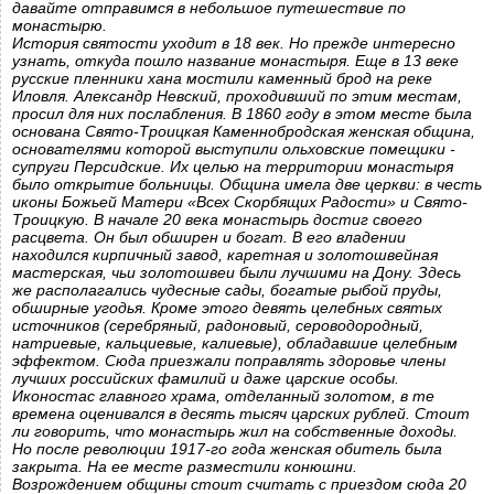
давайте отправимся в небольшое путешествие по
монастырю.
История святости уходит в 18 век. Но прежде интересно
узнать, откуда пошло название монастыря. Еще в 13 веке
русские пленники хана мостили каменный брод на реке
Иловля. Александр Невский, проходивший по этим местам,
просил для них послабления. В 1860 году в этом месте была
основана Свято-Троицкая Каменнобродская женская община,
основателями которой выступили ольховские помещики -
супруги Персидские. Их целью на территории монастыря
было открытие больницы. Община имела две церкви: в честь
иконы Божьей Матери «Всех Скорбящих Радости» и Свято-
Троицкую. В начале 20 века монастырь достиг своего
расцвета. Он был обширен и богат. В его владении
находился кирпичный завод, каретная и золотошвейная
мастерская, чьи золотошвеи были лучшими на Дону. Здесь
же располагались чудесные сады, богатые рыбой пруды,
обширные угодья. Кроме этого девять целебных святых
источников (серебряный, радоновый, сероводородный,
натриевые, кальциевые, калиевые), обладавшие целебным
эффектом. Сюда приезжали поправлять здоровье члены
лучших российских фамилий и даже царские особы.
Иконостас главного храма, отделанный золотом, в те
времена оценивался в десять тысяч царских рублей. Стоит
ли говорить, что монастырь жил на собственные доходы.
Но после революции 1917-го года женская обитель была
закрыта. На ее месте разместили конюшни.
Возрождением общины стоит считать с приездом сюда 20