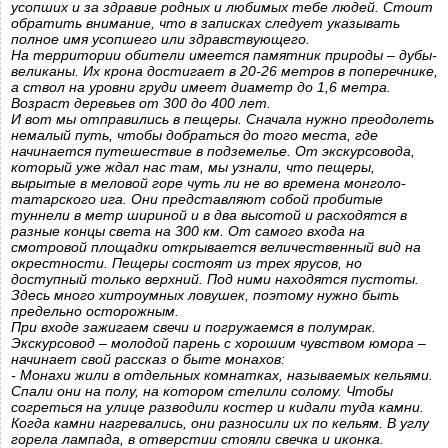
усопших и за здравие родных и любимых тебе людей. Стоит
обратить внимание, что в записках следует указывать
полное имя усопшего или здравствующего.
На территории обители имеется памятник природы – дубы-
великаны. Их крона достигает в 20-26 метров в поперечнике,
а ствол на уровни груди имеет диаметр до 1,6 метра.
Возраст деревьев от 300 до 400 лет.
И вот мы отправились в пещеры. Сначала нужно преодолеть
немалый путь, чтобы добраться до того места, где
начинается путешествие в подземелье. От экскурсовода,
который уже ждал нас там, мы узнали, что пещеры,
вырытые в меловой горе чуть ли не во времена монголо-
татарского ига. Они представляют собой пробитые
туннели в метр шириной и в два высотой и расходятся в
разные концы света на 300 км. От самого входа на
смотровой площадки открывается величественный вид на
окрестности. Пещеры состоят из трех ярусов, но
доступный только верхний. Под ними находятся пустоты.
Здесь много хитроумных ловушек, поэтому нужно быть
предельно осторожным.
При входе зажигаем свечи и погружаемся в полумрак.
Экскурсовод – молодой парень с хорошим чувством юмора –
начинает свой рассказ о быте монахов:
- Монахи жили в отдельных комнатках, называемых кельями.
Спали они на полу, на котором стелили солому. Чтобы
согреться на улице разводили костер и кидали туда камни.
Когда камни нагревались, они разносили их по кельям. В углу
горела лампада, в отверстии стояли свечка и иконка.