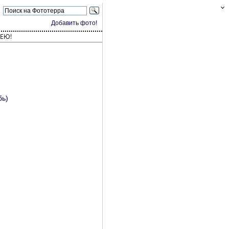
Добавить фото!
ЕЮ!
бь)