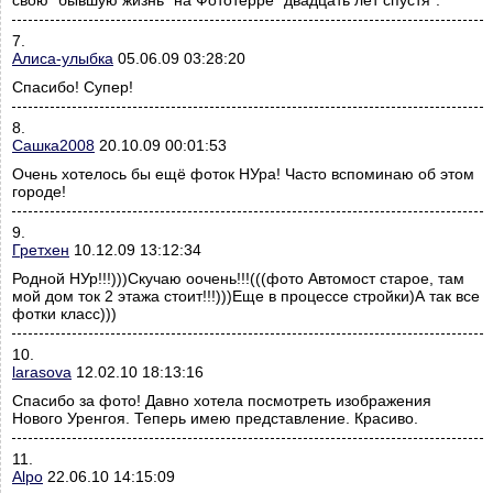
свою "бывшую жизнь" на Фототерре "двадцать лет спустя".
7.
Алиса-улыбка
05.06.09 03:28:20
Спасибо! Супер!
8.
Сашка2008
20.10.09 00:01:53
Очень хотелось бы ещё фоток НУра! Часто вспоминаю об этом
городе!
9.
Гретхен
10.12.09 13:12:34
Родной НУр!!!)))Скучаю оочень!!!(((фото Автомост старое, там
мой дом ток 2 этажа стоит!!!)))Еще в процессе стройки)А так все
фотки класс)))
10.
larasova
12.02.10 18:13:16
Спасибо за фото! Давно хотела посмотреть изображения
Нового Уренгоя. Теперь имею представление. Красиво.
11.
Alpo
22.06.10 14:15:09