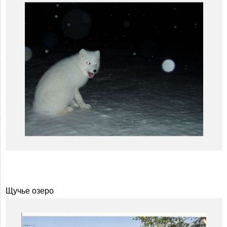
Щучье озеро