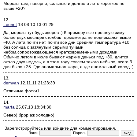
Морозы там, наверно, сильные и долгие и лето короткое не
выше +20?
12.
Leenet
18.08.10 13:01:29
Да, морозы тут будь здоров :) К примеру всю прошлую зиму
более двух месяцев столбик термометра не поднимался выше
-40. А лета почти нет, почти все дни средняя температура +10,
без солнца с затянутым серыми тучами
небом,сопровождающееся кратковременными дождями.
Обычно летом в июле бывают жаркие деньки под +30, длится
около двух недель, а в этом году совсем такого небыло, всего 3
дня было +25. Где аномальная жара, а где аномальный холод :)
13.
demyan
12.11.11 21:23:39
Отличные фотки1
14.
marfa
25.07.13 18:34:30
Север) бррр аж холодно)
Зарегистрируйтесь или войдите для комментирования.
Логин
Пароль