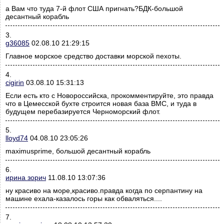
а Вам что туда 7-й флот США пригнать?БДК-большой
десантный корабль
3.
g36085
02.08.10 21:29:15
Главное морское средство доставки морской пехоты.
4.
cigirin
03.08.10 15:31:13
Если есть кто с Новороссийска, прокомментируйте, это правда
что в Цемесской бухте строится новая база ВМС, и туда в
будущем перебазируется Черноморский флот.
5.
lloyd74
04.08.10 23:05:26
maximusprime, большой десантный корабль
6.
ирина зорич
11.08.10 13:07:36
ну красиво на море,красиво.правда когда по серпантину на
машине ехала-казалось горы как обваляться....
7.