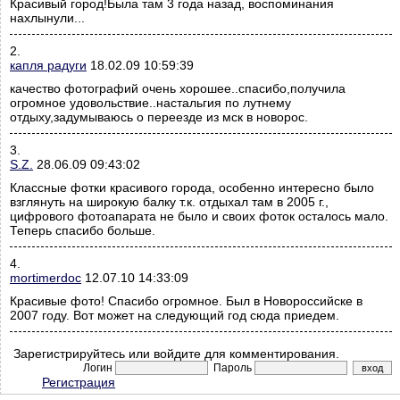
Красивый город!Была там 3 года назад, воспоминания
нахлынули...
2.
капля радуги
18.02.09 10:59:39
качество фотографий очень хорошее..спасибо,получила
огромное удовольствие..настальгия по лутнему
отдыху,задумываюсь о переезде из мск в новорос.
3.
S.Z.
28.06.09 09:43:02
Классные фотки красивого города, особенно интересно было
взглянуть на широкую балку т.к. отдыхал там в 2005 г.,
цифрового фотоапарата не было и своих фоток осталось мало.
Теперь спасибо больше.
4.
mortimerdoc
12.07.10 14:33:09
Красивые фото! Спасибо огромное. Был в Новороссийске в
2007 году. Вот может на следующий год сюда приедем.
Зарегистрируйтесь или войдите для комментирования.
Логин
Пароль
Регистрация