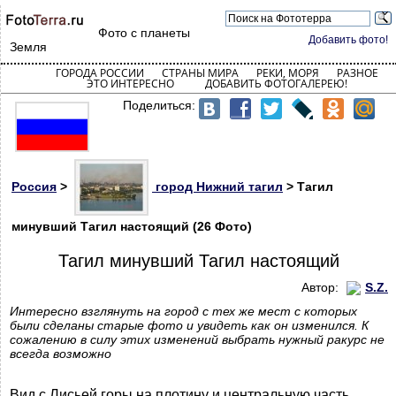
Фото с планеты
Добавить фото!
Земля
ГОРОДА РОССИИ
СТРАНЫ МИРА
РЕКИ, МОРЯ
РАЗНОЕ
ЭТО ИНТЕРЕСНО
ДОБАВИТЬ ФОТОГАЛЕРЕЮ!
Поделиться:
Россия
>
город Нижний тагил
> Тагил
минувший Тагил настоящий (26 Фото)
Тагил минувший Тагил настоящий
Автор:
S.Z.
Интересно взглянуть на город с тех же мест с которых
были сделаны старые фото и увидеть как он изменился. К
сожалению в силу этих изменений выбрать нужный ракурс не
всегда возможно
Вид с Лисьей горы на плотину и центральную часть