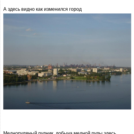
А здесь видно как изменился город
Меднорудяный рудник, добыча медной руды здесь