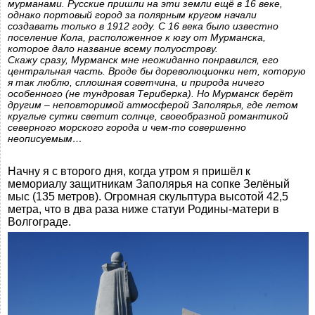
мурманами. Русские пришли на эти земли ещё в 16 веке,
однако портовый город за полярным кругом начали
создавать только в 1912 году. С 16 века было известно
поселение Кола, расположенное к югу от Мурманска,
которое дало название всему полуострову.
Скажу сразу, Мурманск мне неожиданно понравился, его
центральная часть. Вроде бы дореволюционки нет, которую
я так люблю, сплошная советчина, и природа ничего
особенного (не тундровая Териберка). Но Мурманск берёт
другим – неповторимой атмосферой Заполярья, где летом
круглые сутки светит солнце, своеобразной романтикой
северного морского города и чем-то совершенно
неописуемым…
Начну я с второго дня, когда утром я пришёл к
мемориалу защитникам Заполярья на сопке Зелёный
мыс (135 метров). Огромная скульптура высотой 42,5
метра, что в два раза ниже статуи Родины-матери в
Волгограде.