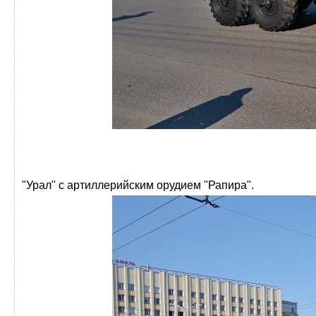
"Урал" с артиллерийским орудием "Рапира".