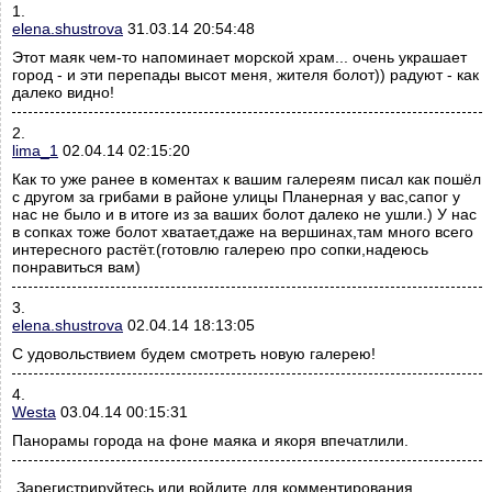
1.
elena.shustrova
31.03.14 20:54:48
Этот маяк чем-то напоминает морской храм... очень украшает
город - и эти перепады высот меня, жителя болот)) радуют - как
далеко видно!
2.
lima_1
02.04.14 02:15:20
Как то уже ранее в коментах к вашим галереям писал как пошёл
с другом за грибами в районе улицы Планерная у вас,сапог у
нас не было и в итоге из за ваших болот далеко не ушли.) У нас
в сопках тоже болот хватает,даже на вершинах,там много всего
интересного растёт.(готовлю галерею про сопки,надеюсь
понравиться вам)
3.
elena.shustrova
02.04.14 18:13:05
С удовольствием будем смотреть новую галерею!
4.
Westa
03.04.14 00:15:31
Панорамы города на фоне маяка и якоря впечатлили.
Зарегистрируйтесь или войдите для комментирования.