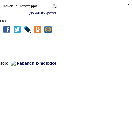
Добавить фото!
ЕЮ!
втор:
kabanchik-molodoi