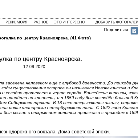
РЕКИ, МОРЯ
РАЗНОЕ
ЭТО ИНТЕРЕСНО
ДОБАВИТЬ ФОТОГАЛЕР
Поделиться:
огулка по центру Красноярска. (41 Фото)
улка по центру Красноярска.
12.09.2020
ла заселена человеком ещё с глубокой древности. До прихода ру
е годы существования острога он назывался Новокачинским и К
 и сегодня протекает в черте города. Енисейские киргизы, явл
о нападали на крепость, и в 1659 году был возведён большой К
одом Сибирского тракта. В 18 веке открываются школы, строят
лена новая планировка петербургского типа. С 1822 года Красн
 был связан с открытием золотых приисков и с приходом в 1895
езнодорожного вокзала. Дома советской эпохи.