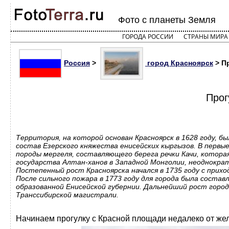
Фото с планеты Земля
ГОРОДА РОССИИ
СТРАНЫ МИРА
Россия
>
город Красноярск
> Пр
Прог
Территория, на которой основан Красноярск в 1628 году, бы
состав Езерского княжества енисейских кыргызов. В первы
породы мергеля, составляющего берега речки Качи, которая
государства Алтан-ханов в Западной Монголии, неоднократн
Постепенный рост Красноярска начался в 1735 году с прих
После сильного пожара в 1773 году для города была состав
образованной Енисейской губернии. Дальнейший рост города
Транссибирской магистрали.
Начинаем прогулку с Красной площади недалеко от жел