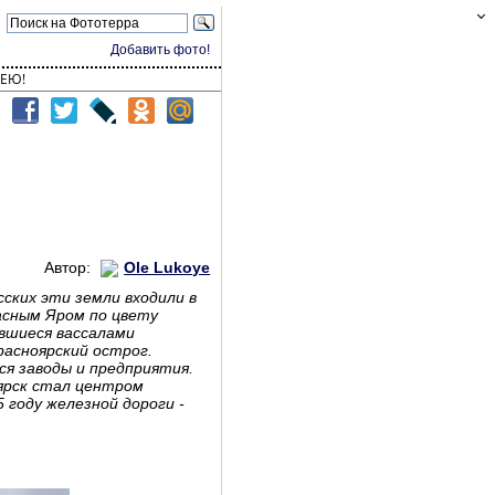
Добавить фото!
ЕЮ!
Автор:
Ole Lukoye
сских эти земли входили в
расным Яром по цвету
явшиеся вассалами
расноярский острог.
ся заводы и предприятия.
оярск стал центром
 году железной дороги -