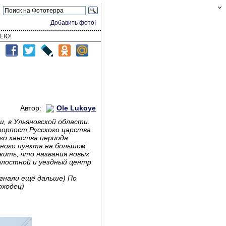
Добавить фото!
ЕЮ!
Автор:
Ole Lukoye
, в Ульяновской области.
форпост Русского царства
го ханства периода
чного пункта на большом
жить, что названия новых
волостной и уездный центр
огнали ещё дальше) По
оходец)