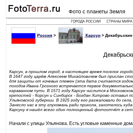
Фото с планеты Земля
ГОРОДА РОССИИ
СТРАНЫ МИРА
Россия
>
Карсун
> Декабрьские 
Декабрьск
Карсун, в прошлом город, в настоящее время поселок горо
В 1647 году царём Алексеем Михайловичем был прислан сто
для защиты от кочевых племен (эта дата считается годом 
походов Ивана Грозного встречается первое документально
караванном пути. В 1571 году Карсун числится в Московск
крепостей - Корсун и Синбирск - Богдан Хитрово оставил п
Ульяновской губернии. В 1925 году его разжаловали до села,
Занесло нас в эту глухомань ради прикола, захотелось куд
Карсуну я нашёл всего один полноценный фотоотчёт в сети,
Начали с улицы Ульянова. Есть угловые каменные дома