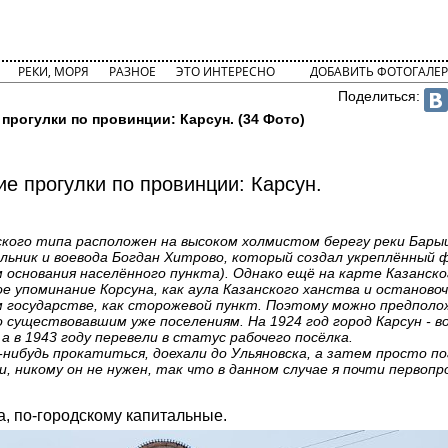
РЕКИ, МОРЯ
РАЗНОЕ
ЭТО ИНТЕРЕСНО
ДОБАВИТЬ ФОТОГАЛЕР
Поделиться:
прогулки по провинции: Карсун. (34 Фото)
ие прогулки по провинции: Карсун.
дского типа расположен на высоком холмистом берегу реки Барыш
льник и воевода Богдан Хитрово, который создал укреплённый 
основания населённого пункта). Однако ещё на карте Казанско
е упоминание Корсуна, как аула Казанского ханства и останово
ом государстве, как сторожевой пункт. Поэтому можно предполо
о существовавшим уже поселениям. На 1924 год город Карсун - 
 а в 1943 году перевели в статус рабочего посёлка.
а-нибудь прокатиться, доехали до Ульяновска, а затем просто п
 никому он не нужен, так что в данном случае я почти первопр
, по-городскому капитальные.