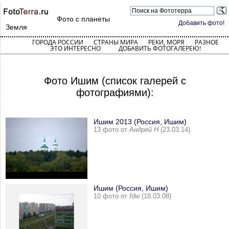
Фото с планеты
Добавить фото!
Земля
ГОРОДА РОССИИ
СТРАНЫ МИРА
РЕКИ, МОРЯ
РАЗНОЕ
ЭТО ИНТЕРЕСНО
ДОБАВИТЬ ФОТОГАЛЕРЕЮ!
Фото Ишим (список галерей с
фотографиями):
Ишим 2013 (Россия, Ишим)
13 фото от
Андрей Н
(23.03.14)
Ишим (Россия, Ишим)
10 фото от
fdw
(18.03.08)