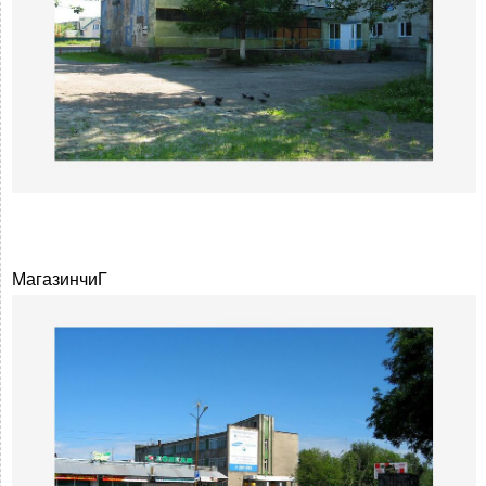
МагазинчиГ