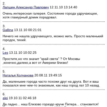
2.
Лапшин Александр Павлович
12.11.10 13:14:40
Очень интересная галерея. Состояние города удручающее,
хотя гламурный домик порадовал.
3.
Gallina
13.11.10 00:21:01
Ничего не нашла удручающего, можно жить. Просто маленький
городок, тихий.
4.
Les
13.11.10 10:02:25
Простите,но что значит "край света" ? От Москвы
,конечно,далеко,а вот от Америки близко!
5.
Наталья Колчанова
20.08.11 19:49:15
Да, маленькие города часто похожи друг на друга. Вот и ваш
показался мне чем-то знакомым, как наш город лат 10 назад.
6.
alei
19.10.11 02:46:18
Да ладно... наш Елизово гораздо круче Питера... становится!