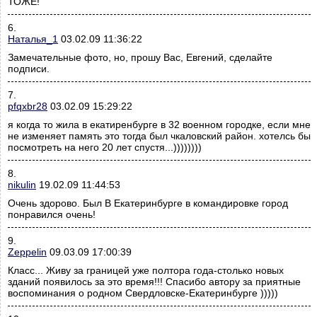
ТОЖЕ!
6.
Наталья_1
03.02.09 11:36:22
Замечательные фото, но, прошу Вас, Евгений, сделайте
подписи.
7.
pfqxbr28
03.02.09 15:29:22
я когда то жила в екатиренбурге в 32 военном городке, если мне
не изменяет память это тогда был чкаловский район. хотелсь бы
посмотреть на него 20 лет спустя...))))))))
8.
nikulin
19.02.09 11:44:53
Очень здорово. Был В Екатеринбурге в командировке город
понравился очень!
9.
Zeppelin
09.03.09 17:00:39
Класс... Живу за границей уже полтора года-столько новых
зданий появилось за это время!!! Спасибо автору за приятные
воспоминания о родном Свердловске-Екатеринбурге )))))