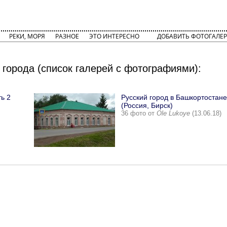
РЕКИ, МОРЯ
РАЗНОЕ
ЭТО ИНТЕРЕСНО
ДОБАВИТЬ ФОТОГАЛЕР
 города (список галерей с фотографиями):
ь 2
Русский город в Башкортостане
(Россия, Бирск)
36 фото от
Ole Lukoye
(13.06.18)