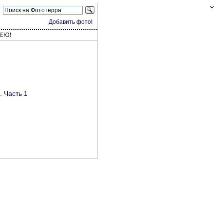
Добавить фото!
ЕЮ!
. Часть 1