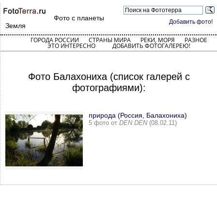
Фото с планеты
Добавить фото!
Земля
ГОРОДА РОССИИ
СТРАНЫ МИРА
РЕКИ, МОРЯ
РАЗНОЕ
ЭТО ИНТЕРЕСНО
ДОБАВИТЬ ФОТОГАЛЕРЕЮ!
Фото Балахониха (список галерей с
фотографиями):
природа (Россия, Балахониха)
5 фото от
DEN DEN
(08.02.11)