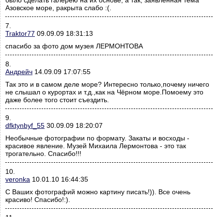
было сделать галерею на их основе, а так, заявленная тема
Азовское море, ракрыта слабо :(.
7.
Traktor77
09.09.09 18:31:13
спасибо за фото дом музея ЛЕРМОНТОВА
8.
Андрейч
14.09.09 17:07:55
Так это и в самом деле море? Интересно только,почему ничего
не слышал о курортах и т.д.,как на Чёрном море.Помоему это
даже более того стоит съездить.
9.
dfktynbyf_55
30.09.09 18:20:07
Необычные фотографии по формату. Закаты и восходы -
красивое явление. Музей Михаила Лермонтова - это так
трогательно. Спасибо!!!
10.
veronka
10.01.10 16:44:35
С Ваших фотографий можно картину писать!)). Все очень
красиво! Спасибо!:).