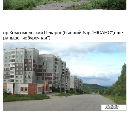
пр.Комсомольский.Пекарня(бывший бар "НЮАНС",ещё
раньше "чебуречная")