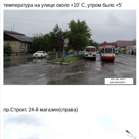
температура на улице около +10' С, утром было +5'
пр.Строит. 24-й магазин(справа)