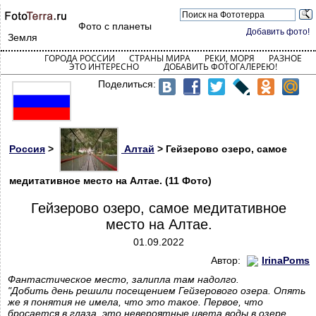
Фото с планеты
Добавить фото!
Земля
ГОРОДА РОССИИ
СТРАНЫ МИРА
РЕКИ, МОРЯ
РАЗНОЕ
ЭТО ИНТЕРЕСНО
ДОБАВИТЬ ФОТОГАЛЕРЕЮ!
Поделиться:
Россия
>
Алтай
> Гейзерово озеро, самое
медитативное место на Алтае. (11 Фото)
Гейзерово озеро, самое медитативное
место на Алтае.
01.09.2022
Автор:
IrinaPoms
Фантастическое место, залипла там надолго.
"Добить день решили посещением Гейзерового озера. Опять
же я понятия не имела, что это такое. Первое, что
бросается в глаза, это невероятные цвета воды в озере.