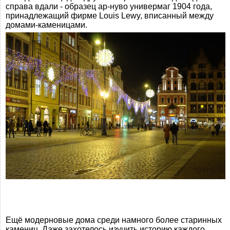
справа вдали - образец ар-нуво универмаг 1904 года,
принадлежащий фирме Louis Lewy, вписанный между
домами-каменицами.
Ещё модерновые дома среди намного более старинных
камениц. Даже захотелось изучить историю каждого