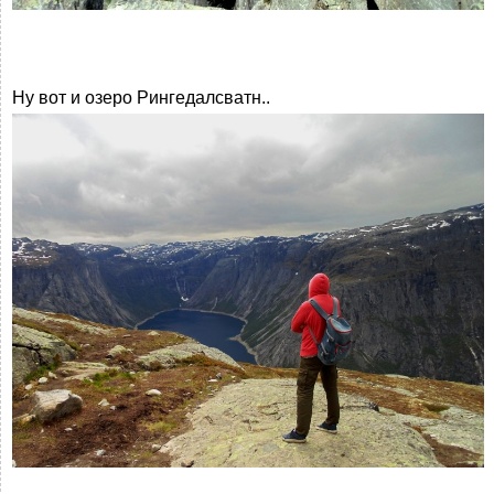
Ну вот и озеро Рингедалсватн..