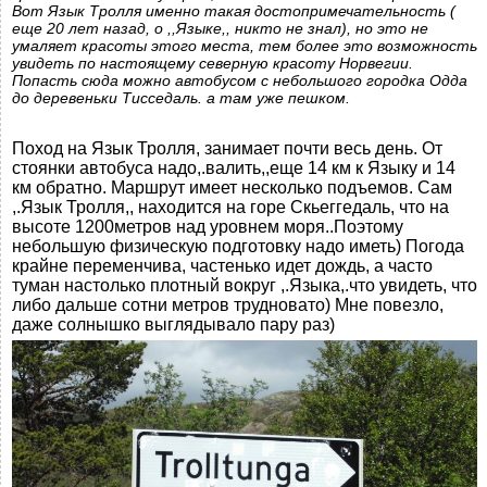
Вот Язык Тролля именно такая достопримечательность (
еще 20 лет назад, о ,,Языке,, никто не знал), но это не
умаляет красоты этого места, тем более это возможность
увидеть по настоящему северную красоту Норвегии.
Попасть сюда можно автобусом с небольшого городка Одда
до деревеньки Тисседаль. а там уже пешком.
Поход на Язык Тролля, занимает почти весь день. От
стоянки автобуса надо,.валить,,еще 14 км к Языку и 14
км обратно. Маршрут имеет несколько подъемов. Сам
,.Язык Тролля,, находится на горе Скьеггедаль, что на
высоте 1200метров над уровнем моря..Поэтому
небольшую физическую подготовку надо иметь) Погода
крайне переменчива, частенько идет дождь, а часто
туман настолько плотный вокруг ,.Языка,.что увидеть, что
либо дальше сотни метров трудновато) Мне повезло,
даже солнышко выглядывало пару раз)