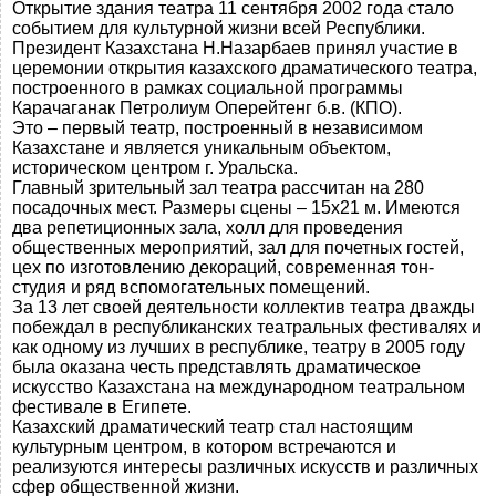
Открытие здания театра 11 сентября 2002 года стало
событием для культурной жизни всей Республики.
Президент Казахстана Н.Назарбаев принял участие в
церемонии открытия казахского драматического театра,
построенного в рамках социальной программы
Карачаганак Петролиум Оперейтенг б.в. (КПО).
Это – первый театр, построенный в независимом
Казахстане и является уникальным объектом,
историческом центром г. Уральска.
Главный зрительный зал театра рассчитан на 280
посадочных мест. Размеры сцены – 15х21 м. Имеются
два репетиционных зала, холл для проведения
общественных мероприятий, зал для почетных гостей,
цех по изготовлению декораций, современная тон-
студия и ряд вспомогательных помещений.
За 13 лет своей деятельности коллектив театра дважды
побеждал в республиканских театральных фестивалях и
как одному из лучших в республике, театру в 2005 году
была оказана честь представлять драматическое
искусство Казахстана на международном театральном
фестивале в Египете.
Казахский драматический театр стал настоящим
культурным центром, в котором встречаются и
реализуются интересы различных искусств и различных
сфер общественной жизни.