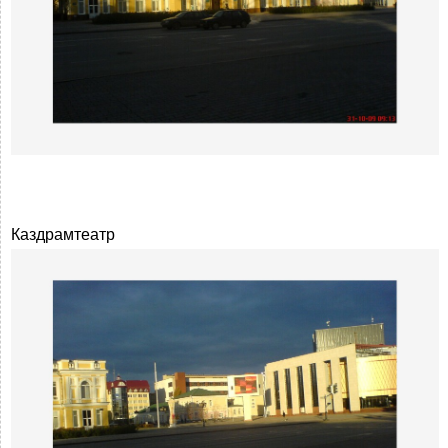
Каздрамтеатр