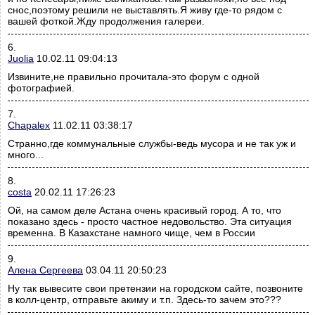
снос,поэтому решили не выставлять.Я живу где-то рядом с
вашей фоткой.Жду продолжения галереи.
6.
Juolia
10.02.11 09:04:13
Извините,не правильно прочитала-это форум с одной
фотографией.
7.
Chapalex
11.02.11 03:38:17
Странно,где коммунальные службы-ведь мусора и не так уж и
много...
8.
costa
20.02.11 17:26:23
Ой, на самом деле Астана очень красивый город. А то, что
показано здесь - просто частное недовольство. Эта ситуация
временна. В Казаxстане намного чище, чем в России
9.
Алена Сергеева
03.04.11 20:50:23
Ну так вывесите свои претензии на городском сайте, позвоните
в колл-центр, отправьте акиму и т.п. Здесь-то зачем это???