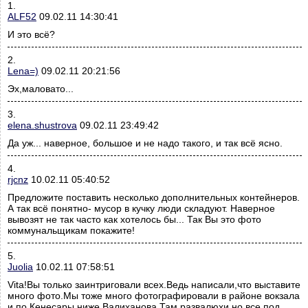
1.
ALF52
09.02.11 14:30:41
И это всё?
2.
Lena=)
09.02.11 20:21:56
Эх,маловато...
3.
elena.shustrova
09.02.11 23:49:42
Да уж... наверное, большое и не надо такого, и так всё ясно.
4.
rjcnz
10.02.11 05:40:52
Предложите поставить несколько дополнительных контейнеров.
А так всё понятно- мусор в кучку люди складуют. Наверное
вывозят не так часто как хотелось бы... Так Вы это фото
коммунальщикам покажите!
5.
Juolia
10.02.11 07:58:51
Vita!Вы только заинтриговали всех.Ведь написали,что выставите
много фото.Мы тоже много фотографировали в районе вокзала
и по Кенесары,ниже Валиханова.Там развалюхи,но все под