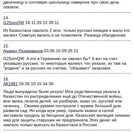
двоечницу и сопливую школьницу наверное про свою дочь
сказали.
14.
G25smQW
18.11.09 22:39:11
Из Казахстана свалило 2 млн. только русских немцев и мало кто
жалеет. Советую валить и не пожалеете. Разница обалденная
15.
Азамат Рахимжанов
03.06.10 09:26:21
G25smQW: А кто в Германию не свалил бы? А вот на счет
уехавших русских, то некоторые жалеют, что уехали, их там на
"родине" и за русских не считаю, "обзывают" казахами.
16.
АК1981
04.06.10 15:34:30
Люди вынуждены были уехать! Моя родственница уехала в
Казахстан по распределению ещё до Отечественной войны,
всю жизнь лечила детей, не разбирая, казах он, русский или
чеченец... Своими руками построили с мужем большой дом,
развели сад. Но когда муж умер, пришли казахи и силой
заставили продать за бесценок дом. Казахская милиция никаких
мер для защиты старушки не предприняла.Этих денег ей
хватило только выехать из Казахстана в Россию.