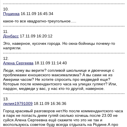
10.
Пушинка
16.11.09 16:45:34
какое-то все квадратно-треугольное.....
11.
Донбасс
17.11.09 16:20:12
Это, наверное, кусочек города. Но окна-бойницы почему-то
напрягли.
12.
Алена Сергеева
18.11.09 11:14:40
Люди, кому вы верите? сопливой школьнице и двоечнице с
проблемами юношеского максимализма? А вы сами не из
Америки часом? Не хотите спросить про медведей еще?
Которые после комендантского часа на улицах гуляют? Или,
пардон, медведи у вас, у нас кто-то другой, наверное.
13.
лилия19791009
18.11.09 16:36:36
Город красивый разговоров нет.Но после коммендантского часа
в парк не попасть днем гуляй сколько хочешь после 23.00 не
суйся.Алена Сергеевна ещё скажите что это не так и
воспользуюсь советом буду всегда отдыхать на Родине.А про