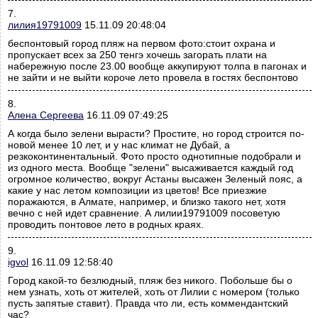
7.
лилия19791009
15.11.09 20:48:04
беспонтовый город пляж на первом фото:стоит охрана и
пропускает всех за 250 тенгэ хочешь загорать плати на
набережную после 23.00 вообще аккупируют толпа в пагонах и
не зайти и не выйти короче лето провела в гостях беспонтово
8.
Алена Сергеева
16.11.09 07:49:25
А когда было зелени вырасти? Простите, но город строится по-
новой менее 10 лет, и у нас климат не Дубай, а
резкоконтинентальный. Фото просто однотипные подобрали и
из одного места. Вообще "зелени" высаживается каждый год
огромное количество, вокруг Астаны высажен Зеленый пояс, а
какие у нас летом композиции из цветов! Все приезжие
поражаются, в Алмате, например, и близко такого нет, хотя
вечно с ней идет сравнение. А лилии19791009 посоветую
проводить понтовое лето в родных краях.
9.
igvol
16.11.09 12:58:40
Город какой-то безлюдный, пляж без никого. Побольше бы о
нем узнать, хоть от жителей, хоть от Лилии с номером (только
пусть запятые ставит). Правда что ли, есть коммендантский
час?