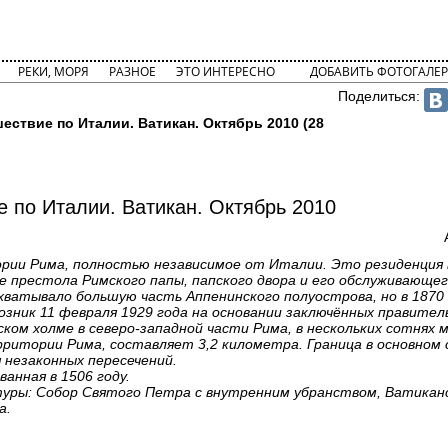
РЕКИ, МОРЯ
РАЗНОЕ
ЭТО ИНТЕРЕСНО
ДОБАВИТЬ ФОТОГАЛЕР
Поделиться:
ествие по Италии. Ватикан. Октябрь 2010 (28
 по Италии. Ватикан. Октябрь 2010
рии Рима, полностью независимое от Италии. Это резиденция 
 престола Римского папы, папского двора и его обслуживающег
охватывало большую часть Аппенинского полуострова, но в 1870
зник 11 февраля 1929 года на основании заключённых правител
ком холме в северо-западной части Рима, в нескольких сотнях
ритории Рима, составляет 3,2 километра. Граница в основном 
незаконных пересечений.
анная в 1506 году.
уры: Собор Святого Петра с внутренним убранством, Ватиканс
а.