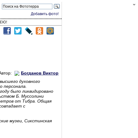
Добавить фото!
ЕЮ!
Автор:
Богданов Виктор
высшего духовного
о персонала.
 году было ликвидировано
ьством Б. Муссолини
 метров от Тибра. Общая
совпадает с
кие музеи, Сикстинская