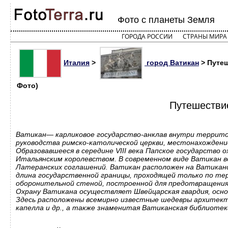
Фото с планеты Земля
ГОРОДА РОССИИ
СТРАНЫ МИРА
Италия
>
город Ватикан
> Путеш
Фото)
Путешествие
Ватикан— карликовое государство-анклав внутри террито
руководства римско-католической церкви, местонахождение
Образовавшееся в середине VIII века Папское государство 
Итальянским королевством. В современном виде Ватикан во
Латеранских соглашений. Ватикан расположен на Ватиканс
длина государственной границы, проходящей только по тер
оборонительной стеной, построенной для предотвращения 
Охрану Ватикана осуществляет Швейцарская гвардия, основ
Здесь расположены всемирно известные шедевры архитект
капелла и др., а также знаменитая Ватиканская библиотек