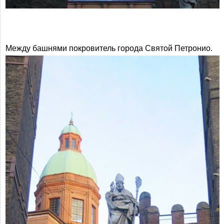
Между башнями покровитель города Святой Петронио.