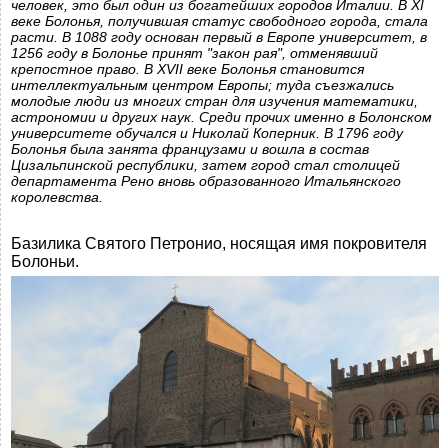
человек, это был один из богатейших городов Италии. В XI
веке Болонья, получившая статус свободного города, стала
расти. В 1088 году основан первый в Европе университет, в
1256 году в Болонье принят "закон рая", отменявший
крепостное право. В XVII веке Болонья становится
интеллектуальным центром Европы; туда съезжались
молодые люди из многих стран для изучения математики,
астрономии и других наук. Среди прочих именно в Болонском
университете обучался и Николай Коперник. В 1796 году
Болонья была занята французами и вошла в состав
Цизальпинской республики, затем город стал столицей
департамента Рено вновь образованного Итальянского
королевства.
Базилика Святого Петронио, носящая имя покровителя
Болоньи.