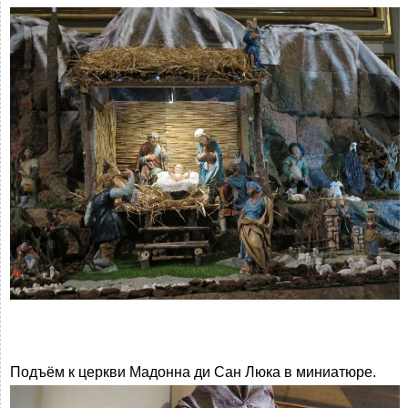
Подъём к церкви Мадонна ди Сан Люка в миниатюре.