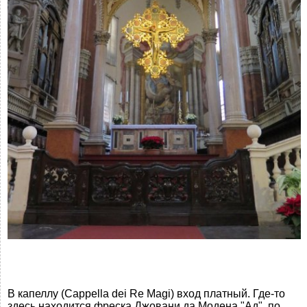
В капеллу (Cappella dei Re Magi) вход платный. Где-то
здесь находится фреска Джовани да Модена "Ад", по