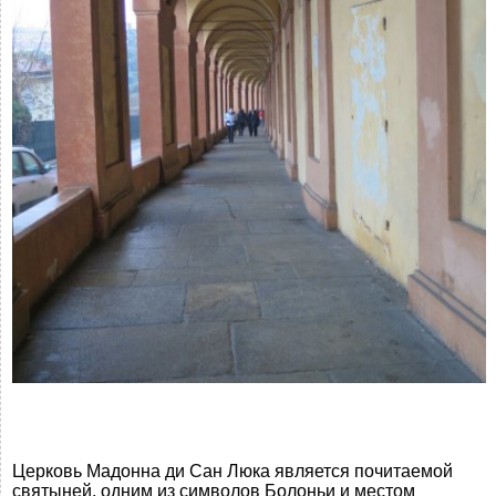
Церковь Мадонна ди Сан Люка является почитаемой
святыней, одним из символов Болоньи и местом