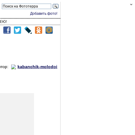
Добавить фото!
ЕЮ!
втор:
kabanchik-molodoi