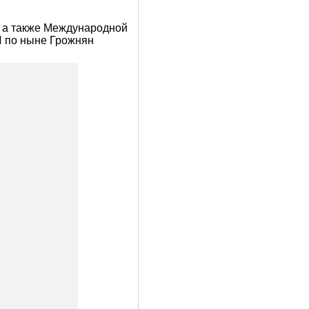
, а также Международной
И по ныне Грожнян