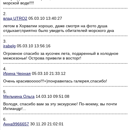
морской воде!!!!
2.
влад UTRO2
05.03.10 13:40:27
летом в Хорватии хорошо, даже смотря на фото душа
отдыхает,приятно было увидеть обитателей морского дна
3.
irabelg
05.03.10 13:56:16
Огромное спасибо за кусочек лета, подаренный в холодное
межсезонье! Острова привели в восторг!
4.
Ирина Черная
05.03.10 21:33:12
Очень красивооооо!!!=)понравилась галерея,спасибо!
5.
Мельчина Ольга
14.03.10 09:51:08
Володя, спасибо вам за эту экскурсию! По-моему, вы почти
Ихтиандр!...
6.
Анна9966657
30.11.20 21:02:01