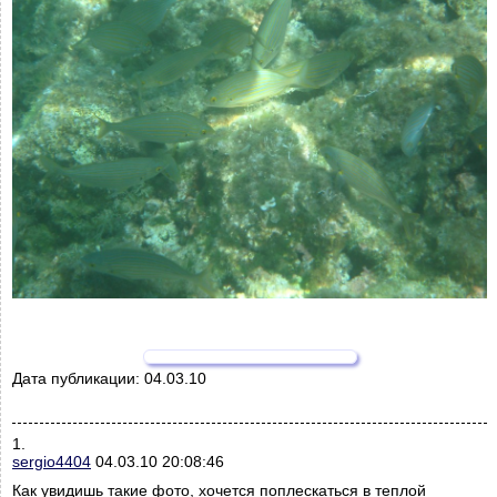
Дата публикации:
04.03.10
1.
sergio4404
04.03.10 20:08:46
Как увидишь такие фото, хочется поплескаться в теплой