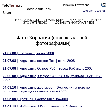
Фото с планеты
Добавить фото!
Земля
ГОРОДА РОССИИ
СТРАНЫ МИРА
РЕКИ, МОРЯ
РАЗНОЕ
ЭТО ИНТЕРЕСНО
ДОБАВИТЬ ФОТОГАЛЕРЕЮ!
Фото Хорватия (список галерей с
фотографиями):
21.07.08
| Jablanac | июль 2008
21.07.08
| Адриатика остров Паг | июль 2008
21.07.08
| Адриатика Остров Раб | город Раб июль 2008
29.06.08
| Адриатика, Остров GOLI OTOK, (тюрьма) | АВГУСТ
2007
04.03.10
| Адриатическое море | Экскурсии на яхте по
островам, подводная съемка июль 2009г.
17.05.09
| Грожнян | Хорватия г.Грожнян
19.08.18
| Дубровник | Город-крепость Дубровник