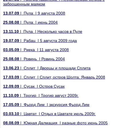
заброшенным маяком
13.07.09
| Пула | 9 августа 2008
25.08.08
| Пула | июнь 2004
13.11.10
| Пула | Несколько часов в Пуле
19.07.09
| Рабац | 5 августа 2009 года
03.05.09
| Риека | 11 августа 2008
25.08.08
| Ровинь | Ровинь 2004
13.06.23
| Сплит | Дворцы и площади Сплита
17.03.09
| Сплит | Сплит, остров Шолта. Январь 2008
12.09.09
| Сусак | Остров Сусак
11.10.09
| Трогир | Трогир август 2009г.
17.05.09
| Фьорд Лим | экскурсия Фьорд Лим
03.03.10
| Цавтат | Отдых в Цавтате июль 2009г.
08.08.09
| Южная Далмация | разные фото июнь 2005