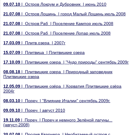
09.07.10
| Остров Локрум и Дубровник | июнь 2010
21.07.08
| Остров Лошинь | город Малый Лошинь июль 2008
21.07.08
| Остров Раб | Поселение Кампор июль 2008
21.07.08
| Остров Раб | Поселение Лопар июль 2008
17.03.09
| Плитв.озера | 2007г
15.07.09
| Плитвица | Плитвицкие озера
17.10.09
| Плитвицкие озера | "Чудо природы" сентябрь 2009г
08.08.18
| Плитвицкие озера | Природный заповедник
Плитвицкие озера
12.05.09
| Плитвицкие озёра | Хорватия Плитвицкие озёра
2004г
08.03.10
| Пореч | "Влияние Италии" сентябрь 2009г.
09.09.10
| Пореч | август 2010
19.11.09
| Пореч | Пореч и немного Зелёной лагуны...
(август-2008)
20.07.08
| Пролив Кварнера | Необитаемый остров с