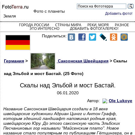
Фото с планеты
Добавить фото!
Земля
ГОРОДА РОССИИ
СТРАНЫ МИРА
РЕКИ, МОРЯ
РАЗНОЕ
ЭТО ИНТЕРЕСНО
ДОБАВИТЬ ФОТОГАЛЕРЕЮ!
Поделиться:
Германия
>
Саксонская Швейцария
> Скалы
над Эльбой и мост Бастай. (25 Фото)
Скалы над Эльбой и мост Бастай.
06.01.2020
Автор:
Ole Lukoye
Название Саксонская Швейцария создали в 18 веке
швейцарские художники Адриан Цингг и Антон Графф,
которым здешний ландшафт напоминал родные края,
швейцарскую Юру. До этого саксонскую часть Эльбских
Песчаниковых гор называли "Майсенским плато". Новое
название стало популярным по публикациям Гётцингера, он в