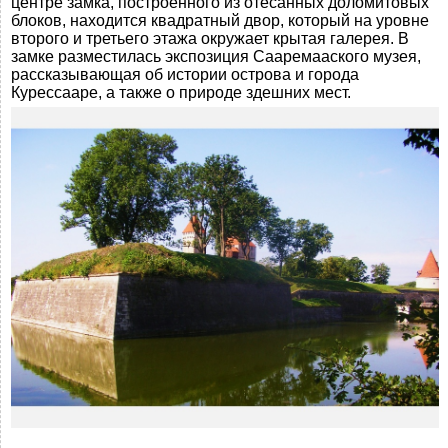
центре замка, построенного из отесанных доломитовых
блоков, находится квадратный двор, который на уровне
второго и третьего этажа окружает крытая галерея. В
замке разместилась экспозиция Сааремааского музея,
рассказывающая об истории острова и города
Курессааре, а также о природе здешних мест.