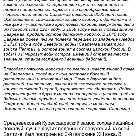
каменные изгороди. Островитяне сумели сохранить не
только национальные наряды, но и своеобразный язык.
Первые поселения на Сааремаа появились 8000 лет назад.
Островитяне, сражавшиеся за свою свободу с датчанами и
немцами - участниками крестовых походов, вынуждены были
им покориться в 1227 году. В 1559 году немцы, правившие на
Сааремаа, продали остров датскому королю. В 1645 году
Сааремаа более чем на полвека перешел во владение шведов.
В 1710 году в ходе Северной войны Сааремаа захватили
войска Петра I, и остров вошел в состав царской России. В
годы I и II мировых войн остров, имевший стратегическое
значение, становился ареной военных действий.
Благодаря мягкому морскому климату и известняковой почве
на Сааремаа и соседних с ним островах богатый
растительный и животный мир. Свыше двухсот видов
растений и животных, начиная от эзельского погремка и
кончая кольчатой нерпой, охраняются государством. Редко
встречающиеся в других местах виноградные улитки, редкие
бабочки, дивные орхидеи - все это можно увидеть на острове
Сааремаа. Кисло-сладкий хлеб, ветряные мельницы,
домашнее пиво - своего рода визитная карточка Сааремаа.
Средневековый Курессаареский замок, сохранившийся,
пожалуй, лучше других подобных сооружений на всей
Балтике, был построен во 2-й половине XIII века. В