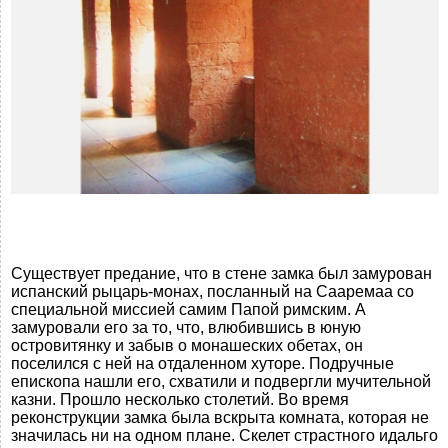
Существует предание, что в стене замка был замурован
испанский рыцарь-монах, посланный на Сааремаа со
специальной миссией самим Папой римским. А
замуровали его за то, что, влюбившись в юную
островитянку и забыв о монашеских обетах, он
поселился с ней на отдаленном хуторе. Подручные
епископа нашли его, схватили и подвергли мучительной
казни. Прошло несколько столетий. Во время
реконструкции замка была вскрыта комната, которая не
значилась ни на одном плане. Скелет страстного идальго