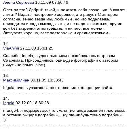
Алена Сергеева
16.11.09 07:56:49
Олег ли это? Добрый такой, и показать себя разрешил. А как же
лимит? Видать, настроение хорошее, это радует. С автором
согласна, вечно везде мы, любимые, но что поделаешь,
приходится иногда выкладывать, и не надо извиняться, другие
вон без зазрения этим грешать, и ничего, все молчат.
Экскурсия хороша, веет пасторалью и средневековьем.
12.
ViaAnimi
27.11.09 16:01:25
Спасибо, Ingela, с удовольствием полюбовалась островом
Сааремаа. Присоединюсь, одна-две фотографии с автором
ничуть не помешают:)
13.
Максимилиан
30.11.09 10:33:43
Ingela, очень уважаю ваше отношение к концепции сайта.
14.
Ingela
02.12.09 18:30:28
marig54, я подозреваю, что скелет испанца заменен пластиком,
а останки рыцаря погребены... ну где-нибудь точно погребены!
:)