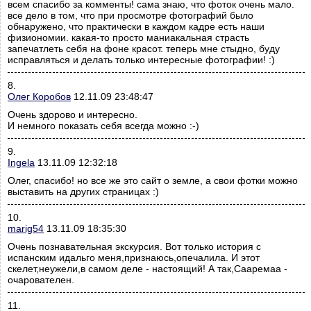
всем спасибо за комменты! сама знаю, что фоток очень мало.
все дело в том, что при просмотре фотографий было
обнаружено, что практически в каждом кадре есть наши
физиономии. какая-то просто маниакальная страсть
запечатлеть себя на фоне красот. теперь мне стыдно, буду
исправляться и делать только интересные фотографии! :)
8.
Олег Коробов
12.11.09 23:48:47
Очень здорово и интересно.
И немного показать себя всегда можно :-)
9.
Ingela
13.11.09 12:32:18
Олег, спасибо! но все же это сайт о земле, а свои фотки можно
выставить на других страницах :)
10.
marig54
13.11.09 18:35:30
Очень познавательная экскурсия. Вот только история с
испанским идальго меня,признаюсь,опечалила. И этот
скелет,неужели,в самом деле - настоящий! А так,Сааремаа -
очарователен.
11.