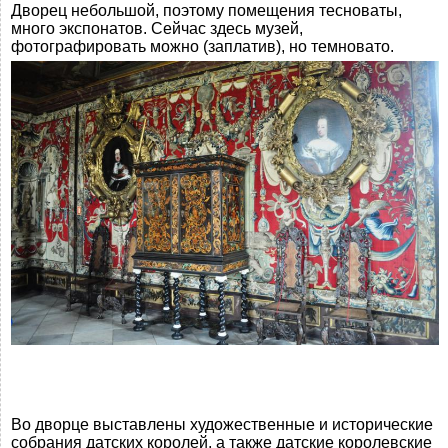
Дворец небольшой, поэтому помещения тесноваты,
много экспонатов. Сейчас здесь музей,
фотографировать можно (заплатив), но темновато.
Во дворце выставлены художественные и исторические
собрания датских королей, а также датские королевские