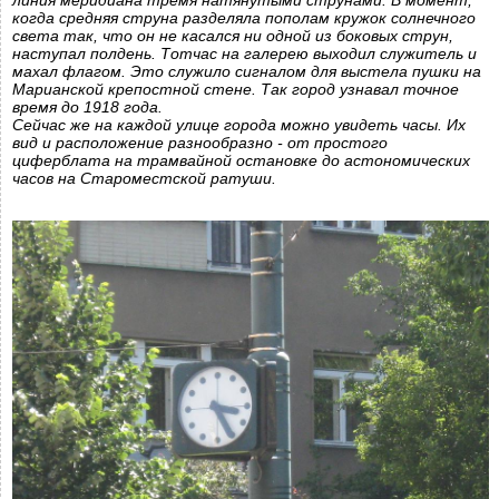
линия меридиана тремя натянутыми струнами. В момент,
когда средняя струна разделяла пополам кружок солнечного
света так, что он не касался ни одной из боковых струн,
наступал полдень. Тотчас на галерею выходил служитель и
махал флагом. Это служило сигналом для выстела пушки на
Марианской крепостной стене. Так город узнавал точное
время до 1918 года.
Сейчас же на каждой улице города можно увидеть часы. Их
вид и расположение разнообразно - от простого
циферблата на трамвайной остановке до астономических
часов на Староместской ратуши.