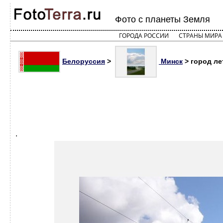
Фото с планеты Земля
ГОРОДА РОССИИ
СТРАНЫ МИРА
Белоруссия
>
Минск
> город ле
.