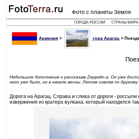
Фото с планеты Земля
ГОРОДА РОССИИ
СТРАНЫ МИРА
Армения
>
гора Арагац
> Поездк
Поез
Небольшое дополнение к рассказам Zeppelin-а. Он уже дос
него уже было, но в начале весны. Летом совсем по другому
Дорога на Арагац. Справа и слева от дороги - россыпи
извержения из кратера вулкана, который находился та