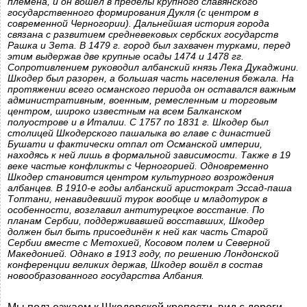
племена, и он вошёл в пределы крупного славянского
государственного формирования Дукля (с центром в
современной Черногории). Дальнейшая история города
связана с развитием средневековых сербских государств
Рашка и Зета. В 1479 г. город был захвачен турками, перед
этим выдержав две крупные осады 1474 и 1478 гг.
Сопротивлением руководил албанский князь Лека Дукаджини.
Шкодер был разорен, а большая часть населения бежала. На
протяжении всего османского периода он оставался важным
административным, военным, ремесленным и торговым
центром, широко известным на всем Балканском
полуострове и в Италии. С 1757 по 1831 г. Шкодер был
столицей Шкодерского пашалыка во главе с династией
Бушати и фактически отпал от Османской империи,
находясь к ней лишь в формальной зависимости. Также в 19
веке частые конфликты с Черногорией. Одновременно
Шкодер становится центром культурного возрождения
албанцев. В 1910-е годы албанский аристократ Эссад-паша
Топтани, ненавидевший турок вообще и младотурок в
особенности, возглавил антитурецкое восстание. По
планам Сербии, поддерживавшей восставших, Шкодер
должен был быть присоединён к ней как часть Старой
Сербии вместе с Метохией, Косовом полем и Северной
Македонией. Однако в 1913 году, по решению Лондонской
конференции великих держав, Шкодер вошёл в состав
новообразованного государства Албания.